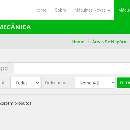
Home
Sobre
Máquinas Novas
Máqui
MECÂNICA
Home
Áreas De Negócio
ição:
ial:
Ordenar por:
FILT
xistem produtos.